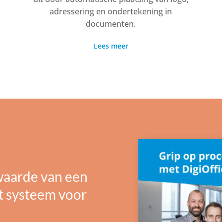
adressering en ondertekening in
documenten.
Lees meer
waarde van een
 systeem voor