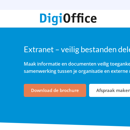
Extranet – veilig bestanden de
Maak informatie en documenten veilig toegankel
samenwerking tussen je organisatie en externe r
Download de brochure
Afspraak make