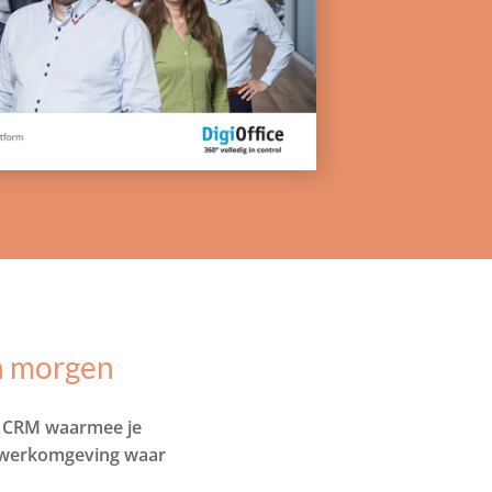
n morgen
en CRM waarmee je
e werkomgeving waar