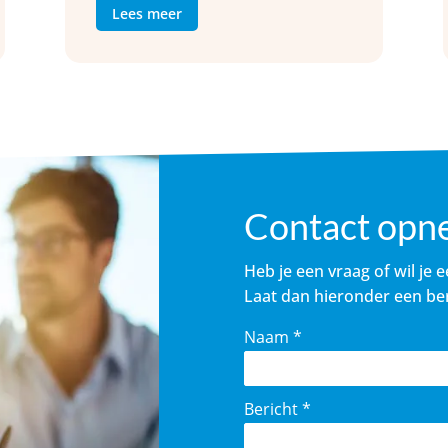
Lees meer
Contact opn
Heb je een vraag of wil je 
Laat dan hieronder een ber