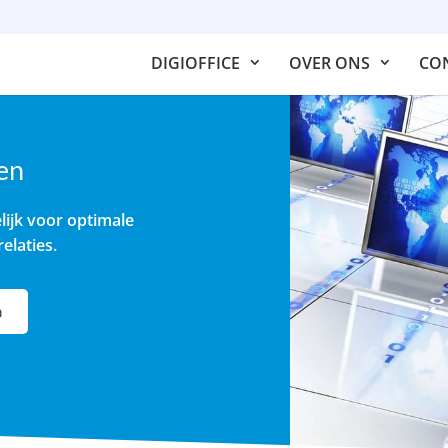
DIGIOFFICE
OVER ONS
CO
len
ijk voor optimale
elaties.
n