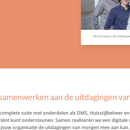
l samenwerken aan de uitdagingen va
n complete suite met onderdelen als DMS, Huisstijlbeheer 
ciënt kunt ondersteunen. Samen realiseren we een digital
jouw organisatie de uitdagingen van morgen mee aan kan.