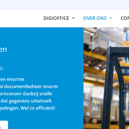
DIGIOFFICE
OVER ONS
CO
en
r.
e en enorme
raal documentbeheer enorm
processen dankzij snelle
 dat gegevens uitwisselt
lingen. Wel zo efficiënt!
n