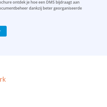
ochure ontdek je hoe een DMS bijdraagt aan
 documentbeheer dankzij beter georganiseerde
r
erk