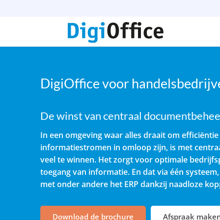
DigiOffice voor handelsbedrijv
De winst van centraal documentbehee
In een omgeving waar alles draait om efficiënti
informatiestromen in omloop zijn, is met cent
veel te winnen. Het zorgt voor optimale bedrijfs
toegang van informatie. En dat via één systeem,
met onder andere het ERP dankzij naadloze koppe
Download de brochure
Afspraak make