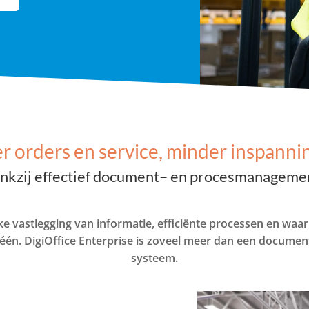
r orders en service, minder inspanni
nkzij effectief
document
– en
procesmanageme
jke vastlegging van informatie, efficiënte processen en waa
 één. DigiOffice Enterprise is zoveel meer dan een docum
systeem.