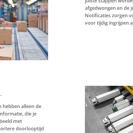
juiste stappen word
afgedwongen en de ju
Notificaties zorgen v
voor tijdig ingrijpen 
.
m hebben alleen de
nformatie, die je
rbeeld met
ortere doorlooptijd