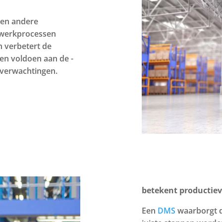
len andere
 werkprocessen
n verbetert de
ven voldoen aan de -
sverwachtingen.
betekent productie
Een
DMS
waarborgt d