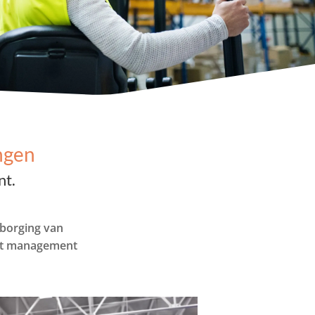
ngen
nt
.
rborging van
ent management