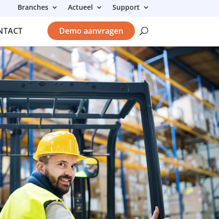
Branches
Actueel
Support
NTACT
Demo aanvragen