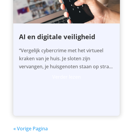
AI en digitale veiligheid
“Vergelijk cybercrime met het virtueel
kraken van je huis. Je sloten zijn
vervangen, je huisgenoten staan op straat
en wildvreemden bewonen jouw...
Verder lezen
« Vorige Pagina