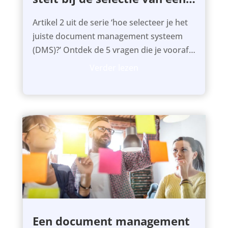
DMS systeem
Artikel 2 uit de serie ‘hoe selecteer je het
juiste document management systeem
(DMS)?’ Ontdek de 5 vragen die je vooraf
moet beantwoorden om de juiste keuze
Verder lezen
te maken.
Een document management