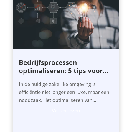
Bedrijfsprocessen
optimaliseren: 5 tips voor
het beste resultaat
In de huidige zakelijke omgeving is
efficiëntie niet langer een luxe, maar een
noodzaak. Het optimaliseren van
bedrijfsprocessen staat centraal in...
Verder lezen