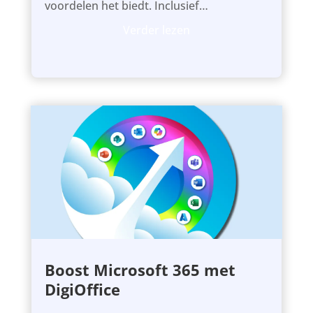
voordelen het biedt. Inclusief
voorbeelden, workflows en tips.
Verder lezen
Boost Microsoft 365 met
DigiOffice