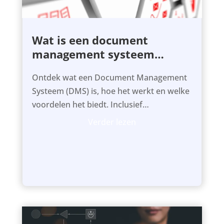
Wat is een document
management systeem
(DMS)?
Ontdek wat een Document Management
Systeem (DMS) is, hoe het werkt en welke
voordelen het biedt. Inclusief
voorbeelden, workflows en tips.
Verder lezen