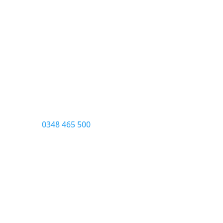
Contact opnemen met DigiOffice
Heb je een vraag of wil je een adviseur
spreken?
Laat dan hieronder een bericht achter of bel
naar
0348 465 500