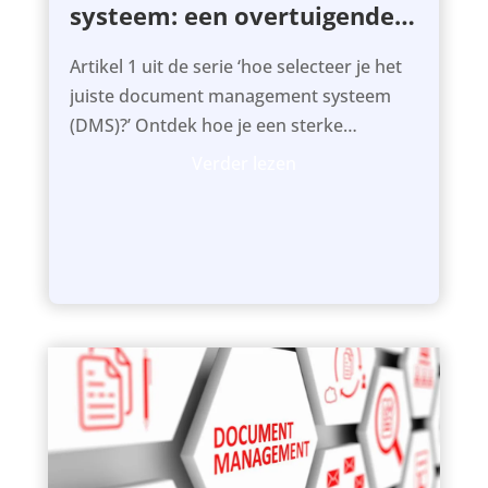
systeem: een overtuigende
business case?
Artikel 1 uit de serie ‘hoe selecteer je het
juiste document management systeem
(DMS)?’ Ontdek hoe je een sterke
business case opstelt en wanneer een
Verder lezen
DMS echt waarde toevoegt aan je
organisatie.