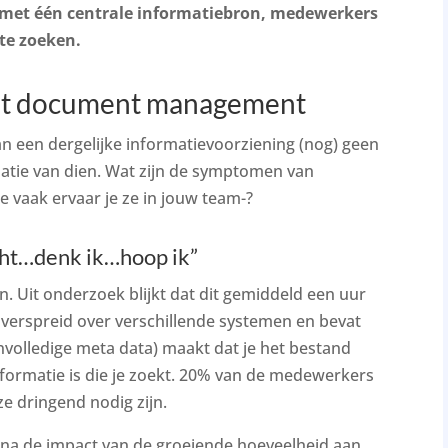
 met één centrale informatiebron, medewerkers
te zoeken.
ënt document management
an een dergelijke informatievoorziening (nog) geen
satie van dien. Wat zijn de symptomen van
 vaak ervaar je ze in jouw team-?
ocht…denk ik…hoop ik”
. Uit onderzoek blijkt dat dit gemiddeld een uur
s verspreid over verschillende systemen en bevat
 onvolledige meta data) maakt dat je het bestand
nformatie is die je zoekt. 20% van de medewerkers
e dringend nodig zijn.
gina de impact van de groeiende hoeveelheid aan