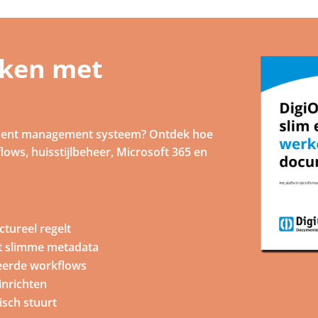
rken met
cument management systeem? Ontdek hoe
s, huisstijlbeheer, Microsoft 365 en
tureel regelt
t slimme metadata
eerde workflows
inrichten
isch stuurt