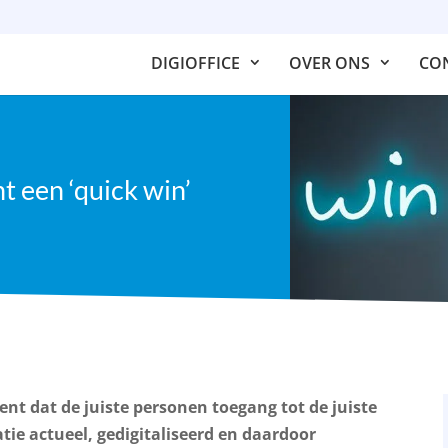
DIGIOFFICE
OVER ONS
CO
 een ‘quick win’
t dat de juiste personen toegang tot de juiste
tie actueel, gedigitaliseerd en daardoor