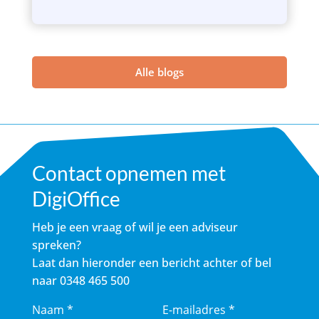
Alle blogs
Contact opnemen met
DigiOffice
Heb je een vraag of wil je een adviseur
spreken?
Laat dan hieronder een bericht achter of bel
naar
0348 465 500