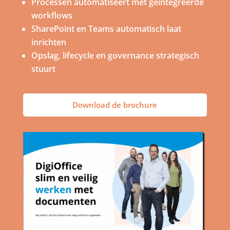
Processen automatiseert met geïntegreerde
workflows
SharePoint en Teams automatisch laat
inrichten
Opslag, lifecycle en governance strategisch
stuurt
Download de brochure